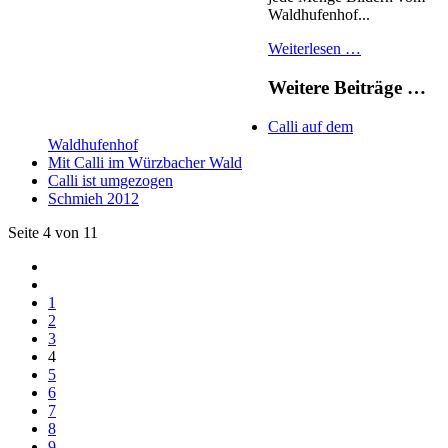
Waldhufenhof...
Weiterlesen …
Weitere Beiträge …
Calli auf dem
Waldhufenhof
Mit Calli im Würzbacher Wald
Calli ist umgezogen
Schmieh 2012
Seite 4 von 11
1
2
3
4
5
6
7
8
9